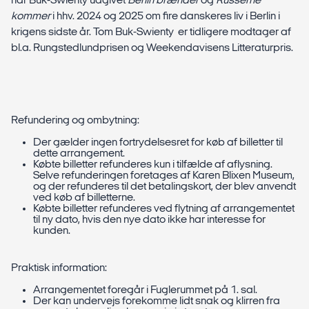
har Buk-Swienty udgivet
Berlin brænder
og
Russerne
kommer
i hhv. 2024 og 2025 om fire danskeres liv i Berlin i
krigens sidste år. Tom Buk-Swienty er tidligere modtager af
bl.a. Rungstedlundprisen og Weekendavisens Litteraturpris.
Refundering og ombytning:
Der gælder ingen fortrydelsesret for køb af billetter til
dette arrangement.
Købte billetter refunderes kun i tilfælde af aflysning.
Selve refunderingen foretages af Karen Blixen Museum,
og der refunderes til det betalingskort, der blev anvendt
ved køb af billetterne.
Købte billetter refunderes ved flytning af arrangementet
til ny dato, hvis den nye dato ikke har interesse for
kunden.
Praktisk information:
Arrangementet foregår i Fuglerummet på 1. sal.
Der kan undervejs forekomme lidt snak og klirren fra