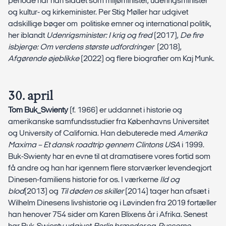
periode har han siddet som miljøminister, udenrigsminister
og kultur- og kirkeminister. Per Stig Møller har udgivet
adskillige bøger om politiske emner og international politik,
her iblandt
Udenrigsminister: I krig og fred
(2017),
De fire
isbjerge: Om verdens største udfordringer
(2018),
Afgørende øjeblikke
(2022) og flere biografier om Kaj Munk.
30. april
Tom Buk_Swienty
(f. 1966) er uddannet i historie og
amerikanske samfundsstudier fra Københavns Universitet
og University of California. Han debuterede med
Amerika
Maxima – Et dansk roadtrip gennem Clintons USA
i 1999.
Buk-Swienty har en evne til at dramatisere vores fortid som
få andre og han har igennem flere storværker levendegjort
Dinesen-familiens historie for os. I værkerne
Ild og
blod
(2013) og
Til døden os skiller
(2014) tager han afsæt i
Wilhelm Dinesens livshistorie og i Løvinden fra 2019 fortæller
han henover 754 sider om Karen Blixens år i Afrika. Senest