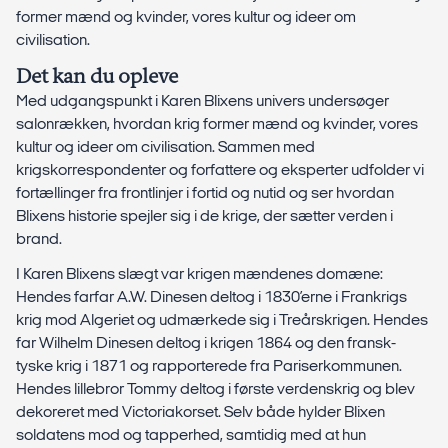
former mænd og kvinder, vores kultur og ideer om
civilisation.
Det kan du opleve
Med udgangspunkt i Karen Blixens univers undersøger
salonrækken, hvordan krig former mænd og kvinder, vores
kultur og ideer om civilisation. Sammen med
krigskorrespondenter og forfattere og eksperter udfolder vi
fortællinger fra frontlinjer i fortid og nutid og ser hvordan
Blixens historie spejler sig i de krige, der sætter verden i
brand.
I Karen Blixens slægt var krigen mændenes domæne:
Hendes farfar A.W. Dinesen deltog i 1830’erne i Frankrigs
krig mod Algeriet og udmærkede sig i Treårskrigen. Hendes
far Wilhelm Dinesen deltog i krigen 1864 og den fransk-
tyske krig i 1871 og rapporterede fra Pariserkommunen.
Hendes lillebror Tommy deltog i første verdenskrig og blev
dekoreret med Victoriakorset. Selv både hylder Blixen
soldatens mod og tapperhed, samtidig med at hun