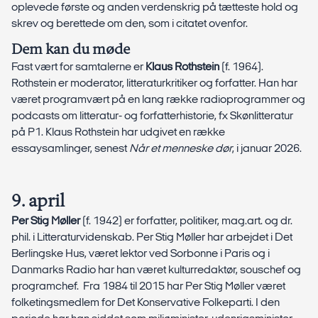
oplevede første og anden verdenskrig på tætteste hold og
skrev og berettede om den, som i citatet ovenfor.
Dem kan du møde
Fast vært for samtalerne er
Klaus Rothstein
(f. 1964).
Rothstein er moderator, litteraturkritiker og forfatter. Han har
været programvært på en lang række radioprogrammer og
podcasts om litteratur- og forfatterhistorie, fx Skønlitteratur
på P1. Klaus Rothstein har udgivet en række
essaysamlinger, senest
Når et menneske dør
, i januar 2026.
9. april
Per Stig Møller
(f. 1942) er forfatter, politiker, mag.art. og dr.
phil. i Litteraturvidenskab. Per Stig Møller har arbejdet i Det
Berlingske Hus, været lektor ved Sorbonne i Paris og i
Danmarks Radio har han været kulturredaktør, souschef og
programchef. Fra 1984 til 2015 har Per Stig Møller været
folketingsmedlem for Det Konservative Folkeparti. I den