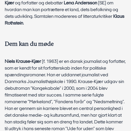
Kjær
og forfatter og debattør
Lena Andersson
(SE) om
hvordan man kan portrættere et land, dets befolkning og
dets udvikling. Samtalen modereres af litteraturkritiker
Klaus
Rothstein
.
Dem kan du møde
Niels Krause-Kjær
(f. 1963) er en dansk journalist og forfatter,
som er kendt for sit forfatterskab inden for politiske
spændingsromaner. Han er uddannet journalist ved
Danmarks Journalisthøjskole i 1990. Krause-Kjær udgav sin
debutroman ”Kongekabale” i 2000, som i 2004 blev
filmatiseret med stor succes. I samme serie fulgte
romanerne ”Mørkeland”, ”Fandens forår” og ”Nedsmeltning”.
Han er gennem sin karriere blevet en central personlighed i
det danske medie- og kultursamfund, men har gjort klart at
han stadig føler sig som en dreng fra landet. Dette kommer
til udtryk i hans seneste roman ”Ude for uden” som blev