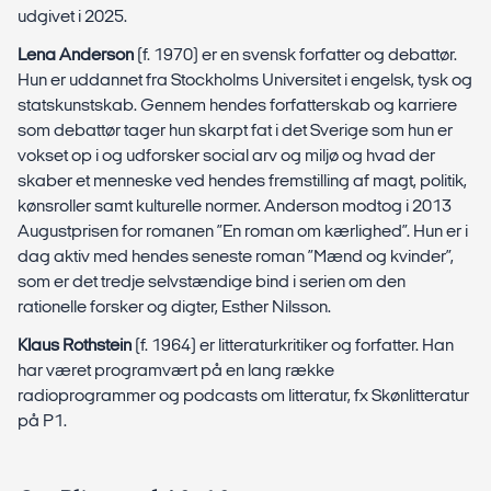
udgivet i 2025.
Lena Anderson
(f. 1970) er en svensk forfatter og debattør.
Hun er uddannet fra Stockholms Universitet i engelsk, tysk og
statskunstskab. Gennem hendes forfatterskab og karriere
som debattør tager hun skarpt fat i det Sverige som hun er
vokset op i og udforsker social arv og miljø og hvad der
skaber et menneske ved hendes fremstilling af magt, politik,
kønsroller samt kulturelle normer. Anderson modtog i 2013
Augustprisen for romanen ”En roman om kærlighed”. Hun er i
dag aktiv med hendes seneste roman ”Mænd og kvinder”,
som er det tredje selvstændige bind i serien om den
rationelle forsker og digter, Esther Nilsson.
Klaus Rothstein
(f. 1964) er litteraturkritiker og forfatter. Han
har været programvært på en lang række
radioprogrammer og podcasts om litteratur, fx Skønlitteratur
på P1.