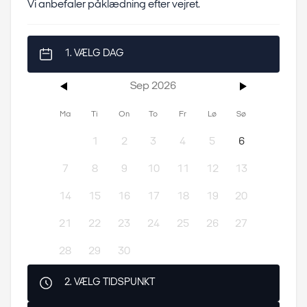
Vi anbefaler påklædning efter vejret.
1. VÆLG DAG
Sep 2026
Ma
Ti
On
To
Fr
Lø
Sø
1
2
3
4
5
6
7
8
9
10
11
12
13
14
15
16
17
18
19
20
21
22
23
24
25
26
27
28
29
30
2. VÆLG TIDSPUNKT