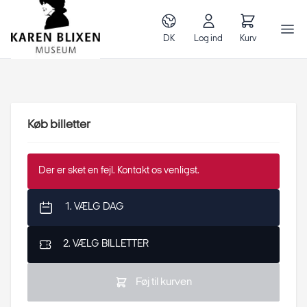
DK
Log ind
Kurv
Køb billetter
Der er sket en fejl. Kontakt os venligst.
1. VÆLG DAG
2. VÆLG BILLETTER
Føj til kurven