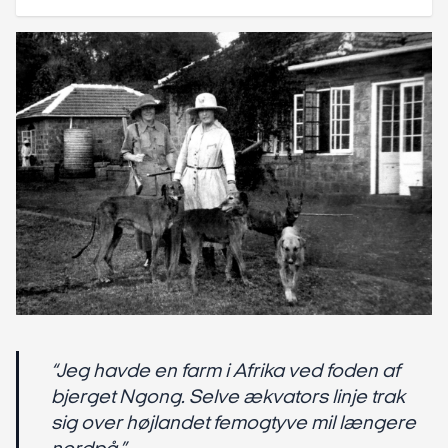
“Jeg havde en farm i Afrika ved foden af
bjerget Ngong. Selve ækvators linje trak
sig over højlandet femogtyve mil længere