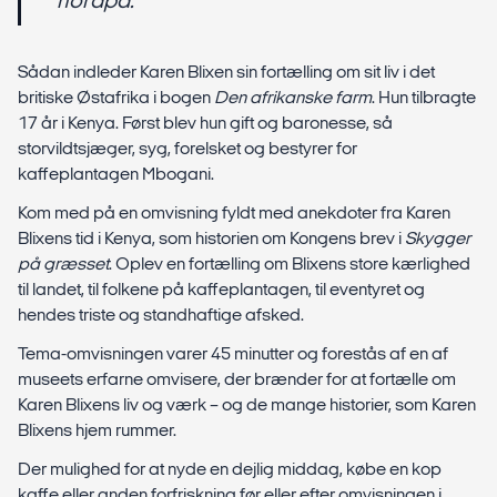
nordpå.”
Sådan indleder Karen Blixen sin fortælling om sit liv i det
britiske Østafrika i bogen
Den afrikanske farm
. Hun tilbragte
17 år i Kenya. Først blev hun gift og baronesse, så
storvildtsjæger, syg, forelsket og bestyrer for
kaffeplantagen Mbogani.
Kom med på en omvisning fyldt med anekdoter fra Karen
Blixens tid i Kenya, som historien om Kongens brev i
Skygger
på græsset
. Oplev en fortælling om Blixens store kærlighed
til landet, til folkene på kaffeplantagen, til eventyret og
hendes triste og standhaftige afsked.
Tema-omvisningen varer 45 minutter og forestås af en af
museets erfarne omvisere, der brænder for at fortælle om
Karen Blixens liv og værk – og de mange historier, som Karen
Blixens hjem rummer.
Der mulighed for at nyde en dejlig middag, købe en kop
kaffe eller anden forfriskning før eller efter omvisningen i