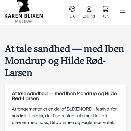
DK
Log ind
Kurv
At tale sandhed — med Iben
Mondrup og Hilde Rød-
Larsen
At tale sandhed — med Iben Mondrup og Hilde
Rød-Larsen
Arrangementet er en del af BLIXENORD - festival for
nordisk litteratur, der finder sted i et smukt telt på
plænen med udsigt til dammen og Fuglereservatet.