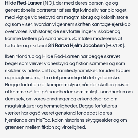
Hilde Rød-Larsen
(NO), der med deres personlige og
generationelle portrætter af særligt kvindeliv har bidraget
med vigtige vidnesbyrd om magtmisbrug og kolonihistorie
og som viser, hvordan vi gennem skriften kan tage ejerskab
over vores livshistorier, de selvfortællinger vi skaber og
komme tættere på sandheden. Samtalen modereres af
forfatter og skribent
Siri Ranva Hjelm Jacobsen
(FO/DK).
Iben Mondrup og Hilde Rød-Larsen har begge skrevet
bøger som væver vidnesbyrd og fiktion sammen og som
skildrer kvindeliv, drift og familiedynamikker, foruden tabuer
og magtmisbrug - fra det personlige til det systemiske.
Begge forfattere er kompromisløse, når de i skriften prøver
at komme så tæt på sandheden som muligt - sandheden om
dem selv, om vores erindringer og erkendelser og om
magtstrukturer og hemmeligheder. Begge forfatteres
værker har også været genstand for debat i deres
hjemlande om MeToo, kolonihistoriens skyggesider og om
grænsen mellem fiktion og virkelighed.