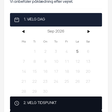
Vi anbefaler påklædning efter vejret.
1. VÆLG DAG
Sep 2026
Ma
Ti
On
To
Fr
Lø
Sø
1
2
3
4
5
6
7
8
9
10
11
12
13
14
15
16
17
18
19
20
21
22
23
24
25
26
27
28
29
30
2. VÆLG TIDSPUNKT