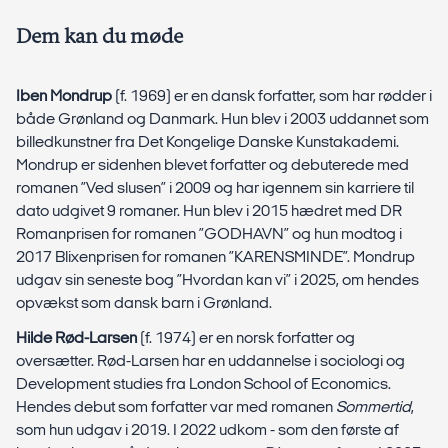
Dem kan du møde
Iben Mondrup
(f. 1969) er en dansk forfatter, som har rødder i
både Grønland og Danmark. Hun blev i 2003 uddannet som
billedkunstner fra Det Kongelige Danske Kunstakademi.
Mondrup er sidenhen blevet forfatter og debuterede med
romanen ”Ved slusen” i 2009 og har igennem sin karriere til
dato udgivet 9 romaner. Hun blev i 2015 hædret med DR
Romanprisen for romanen ”GODHAVN” og hun modtog i
2017 Blixenprisen for romanen ”KARENSMINDE”. Mondrup
udgav sin seneste bog ”Hvordan kan vi” i 2025, om hendes
opvækst som dansk barn i Grønland.
Hilde Rød-Larsen
(f. 1974) er en norsk forfatter og
oversætter. Rød-Larsen har en uddannelse i sociologi og
Development studies fra London School of Economics.
Hendes debut som forfatter var med romanen
Sommertid
,
som hun udgav i 2019. I 2022 udkom - som den første af