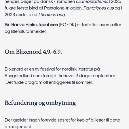
hendes bøger på dansk - romanen
Diamantaftener.
I 2025
fulgte første bind af Pantalone-trilogien,
Pantalones hus
og i
2026 andet bind
I hvalens bug
.
Siri Ranva Hjelm Jacobsen
(FO/DK) er forfatter, oversætter
og litteraturanmelder.
Om Blixenord 4.9.-6.9.
Blixenord er en ny festival for nordisk litteratur på
Rungstedlund som foregår henover 3 dage i september.
Det fulde program offentliggøres til sommer.
Refundering og ombytning
Der gælder ingen fortrydelsesret for køb af billetter til dette
arrangement.